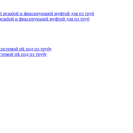
резьбой и фиксирующей муфтой для пэ труб
темой rrk под пэ трубу